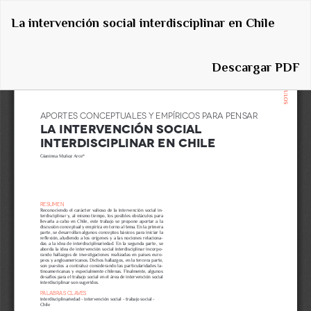
Volver
La intervención social interdisciplinar en Chile
a
los
detalles
Descargar
Descargar PDF
del
artículo