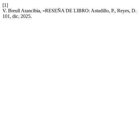
[1]
V. Breull Arancibia, «RESEÑA DE LIBRO: Astudillo, P., Reyes, D. y R
101, dic. 2025.