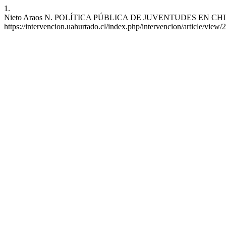
1.
Nieto Araos N. POLÍTICA PÚBLICA DE JUVENTUDES EN CHILE: REA
https://intervencion.uahurtado.cl/index.php/intervencion/article/view/