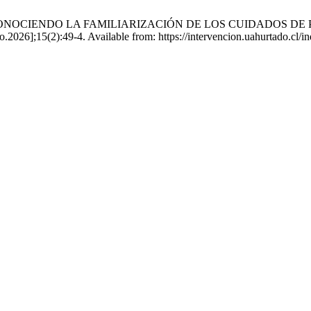
oz A. RECONOCIENDO LA FAMILIARIZACIÓN DE LOS CUIDADO
];15(2):49-4. Available from: https://intervencion.uahurtado.cl/ind