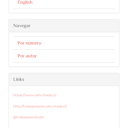
English
Navegar
Por número
Por autor
Links
https://www.uahurtado.cl/
http://trabajosocial.uahurtado.cl/
@trabajosocialuah