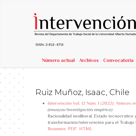
##plugins.themes.bootstrap3.accessible_menu.label##
##plugins.themes.bootstrap3.accessible_menu.main_navigatio
##plugins.themes.bootstrap3.accessible_menu.main_content##
##plugins.themes.bootstrap3.accessible_menu.sidebar##
ISSN:
2452-4751
Número actual
Archivos
Convocatoria
Ruiz Muñoz, Isaac, Chile
Intervención Vol. 12 Núm. 1 (2022): Niñeces 
(ensayos/investigación empírica)
Racionalidad neoliberal, Estado tecnocrático y
transformación/intervención para el Trabajo 
Resumen
PDF
HTML