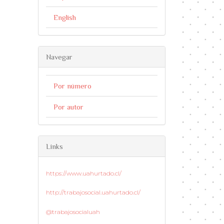
English
Navegar
Por número
Por autor
Links
https://www.uahurtado.cl/
http://trabajosocial.uahurtado.cl/
@trabajosocialuah