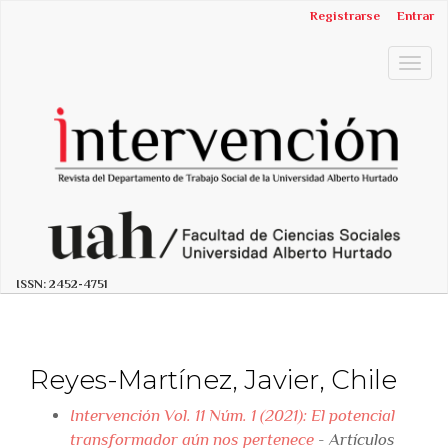
##plugins.themes.bootstrap3.accessible_menu.label##
Registrarse
Entrar
##plugins.themes.bootstrap3.accessible_menu.main_n
##plugins.themes.bootstrap3.accessible_menu.main_c
Togg
##plugins.themes.bootstrap3.accessible_menu.sidebar
navig
ISSN:
2452-4751
Reyes-Martínez, Javier, Chile
Intervención Vol. 11 Núm. 1 (2021): El potencial
transformador aún nos pertenece
- Artículos