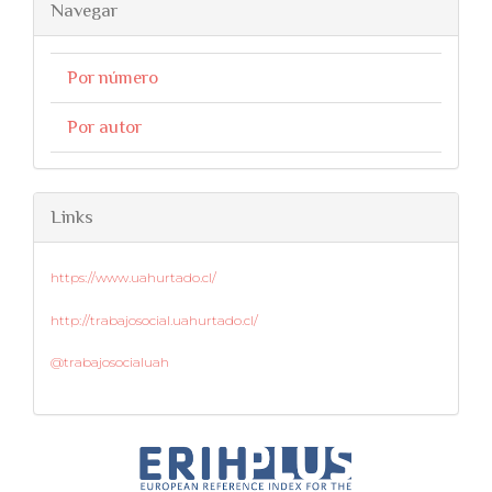
Navegar
Por número
Por autor
Links
https://www.uahurtado.cl/
http://trabajosocial.uahurtado.cl/
@trabajosocialuah