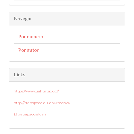
Navegar
Por número
Por autor
Links
https://www.uahurtado.cl/
http://trabajosocial.uahurtado.cl/
@trabajosocialuah