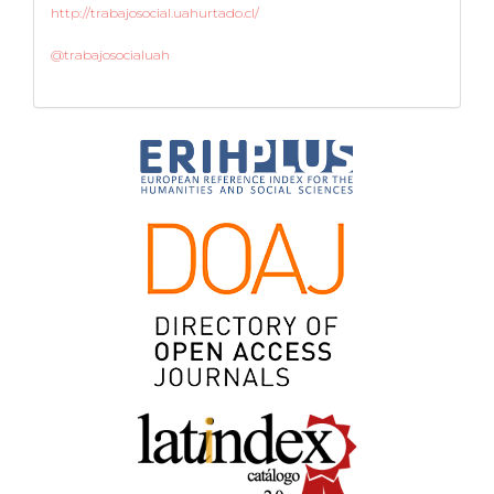
http://trabajosocial.uahurtado.cl/
@trabajosocialuah