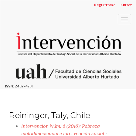
##plugins.themes.bootstrap3.accessible_menu.label##
Registrarse
Entrar
##plugins.themes.bootstrap3.accessible_menu.main_n
##plugins.themes.bootstrap3.accessible_menu.main_c
Togg
##plugins.themes.bootstrap3.accessible_menu.sidebar
navig
ISSN:
2452-4751
Reininger, Taly, Chile
Intervención Núm. 6 (2016): Pobreza
multidimensional e intervención social
-