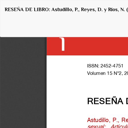
Volver
RESEÑA DE LIBRO: Astudillo, P., Reyes, D. y Ríos, N. 
a
los
detalles
del
artículo