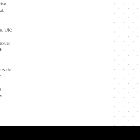
tiva
al:
ke, UK:
exual
:
tes de
n
a
 y