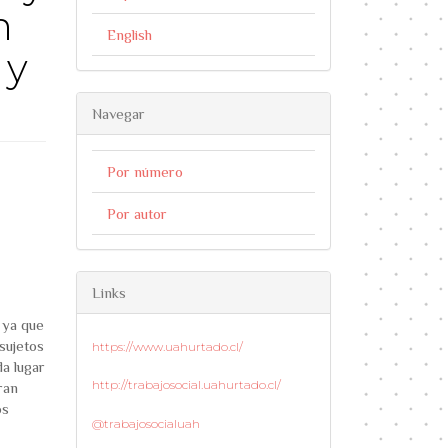
n
English
 y
Navegar
le.main##
Por número
Por autor
Links
 ya que
sujetos
https://www.uahurtado.cl/
a lugar
http://trabajosocial.uahurtado.cl/
ran
os
@trabajosocialuah