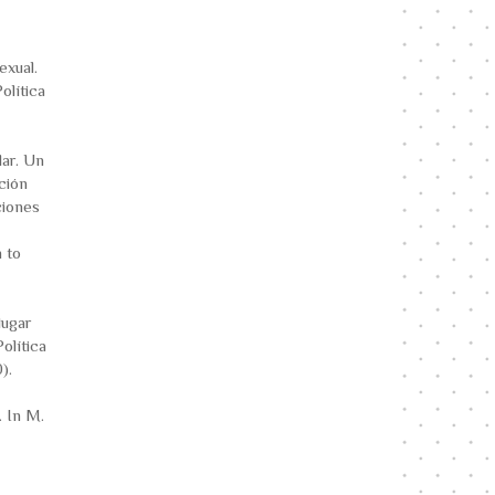
exual.
olítica
lar. Un
ción
ciones
n to
lugar
olítica
).
. In M.