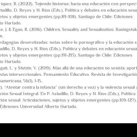
ríquez, R. (2022). Tejiendo historias: hacia una educación con perspec
tudillo, D. Reyes y N. Ríos (Eds.), Política y debates en educación sexu
jetos y objetos emergentes (pp.89-108). Santiago de Chile: Ediciones
to Hurtado.
e, J. & Egan, R. (2016). Children, Sexuality and Sexualization. Basingsto
n.
edagogías deserotizadas: notas sobre lo pornográfico y la educación s
udillo, D. Reyes y N. Ríos (Eds.), Política y debates en educación sexual
jetos y objetos emergentes (pp.191-213). Santiago de Chile: Ediciones
to Hurtado.
gati, L. y Stutzin, V. (2019). Más allá de una educación no sexista: apor
stas interseccionales. Pensamiento Educativo. Revista de Investigació
americana, 56(1), 1-15.
. “Atentar contra la infancia” (sin derecho a voz) y la violencia sexual 
ión Sexual Integral. En P. Astudillo, D. Reyes y N. Ríos (Eds.), Política
ón sexual: Articulaciones, sujetos y objetos emergentes (pp.109-127).
 Ediciones Universidad Alberto Hurtado.