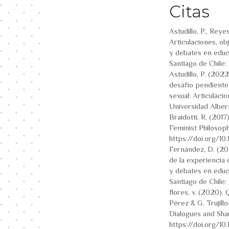
Citas
Astudillo, P., Rey
Articulaciones, ob
y debates en educa
Santiago de Chile:
Astudillo, P. (202
desafío pendiente.
sexual: Articulaci
Universidad Alber
Braidotti, R. (201
Feminist Philosop
https://doi.org/1
Fernández, D. (20
de la experiencia d
y debates en educa
Santiago de Chile:
flores, v. (2020).
Pérez & G. Trujill
Dialogues and Sha
https://doi.org/1