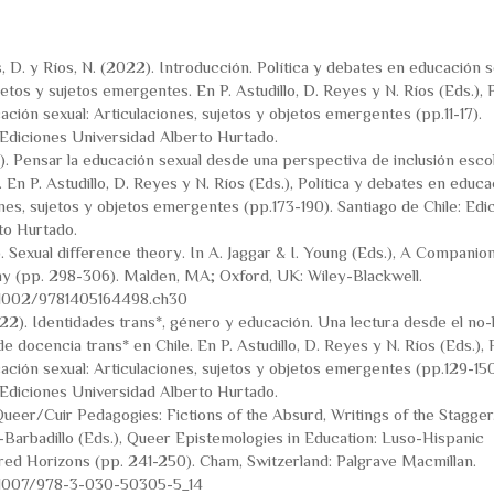
es, D. y Ríos, N. (2022). Introducción. Política y debates en educación s
jetos y sujetos emergentes. En P. Astudillo, D. Reyes y N. Ríos (Eds.), P
ción sexual: Articulaciones, sujetos y objetos emergentes (pp.11-17).
 Ediciones Universidad Alberto Hurtado.
2). Pensar la educación sexual desde una perspectiva de inclusión esco
 En P. Astudillo, D. Reyes y N. Ríos (Eds.), Política y debates en educa
ones, sujetos y objetos emergentes (pp.173-190). Santiago de Chile: Edi
to Hurtado.
7). Sexual difference theory. In A. Jaggar & I. Young (Eds.), A Companio
hy (pp. 298-306). Malden, MA; Oxford, UK: Wiley-Blackwell.
0.1002/9781405164498.ch30
22). Identidades trans*, género y educación. Una lectura desde el no-
e docencia trans* en Chile. En P. Astudillo, D. Reyes y N. Ríos (Eds.), P
ción sexual: Articulaciones, sujetos y objetos emergentes (pp.129-150
 Ediciones Universidad Alberto Hurtado.
 Queer/Cuir Pedagogies: Fictions of the Absurd, Writings of the Stagger
o-Barbadillo (Eds.), Queer Epistemologies in Education: Luso-Hispanic
red Horizons (pp. 241-250). Cham, Switzerland: Palgrave Macmillan.
0.1007/978-3-030-50305-5_14