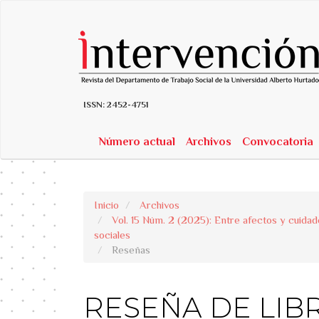
##plugins.themes.bootstrap3.accessible_menu.label##
##plugins.themes.bootstrap3.accessible_menu.main_navigatio
##plugins.themes.bootstrap3.accessible_menu.main_content##
##plugins.themes.bootstrap3.accessible_menu.sidebar##
ISSN:
2452-4751
Número actual
Archivos
Convocatoria
Inicio
Archivos
Vol. 15 Núm. 2 (2025): Entre afectos y cuidado
sociales
Reseñas
RESEÑA DE LIBRO: 