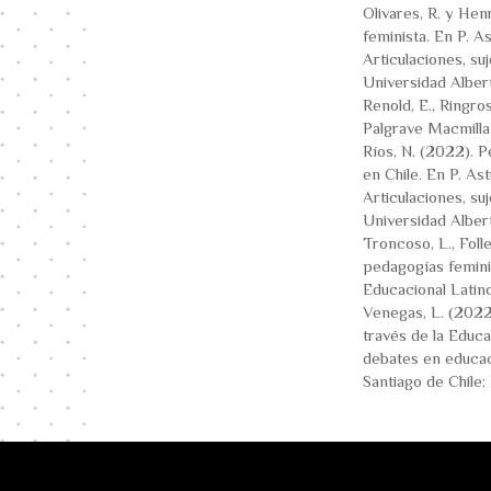
Olivares, R. y Hen
feminista. En P. As
Articulaciones, su
Universidad Alber
Renold, E., Ringros
Palgrave Macmilla
Ríos, N. (2022). P
en Chile. En P. Ast
Articulaciones, su
Universidad Alber
Troncoso, L., Folle
pedagogías femini
Educacional Latino
Venegas, L. (2022)
través de la Educac
debates en educaci
Santiago de Chile: