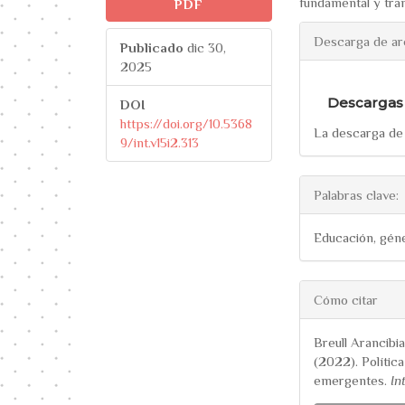
fundamental y tra
PDF
Descarga de ar
Publicado
dic 30,
2025
Descargas
DOI
https://doi.org/10.5368
La descarga de 
9/int.v15i2.313
Palabras clave:
Educación, géne
##plugi
Cómo citar
Breull Arancibia
(2022). Política
emergentes.
In