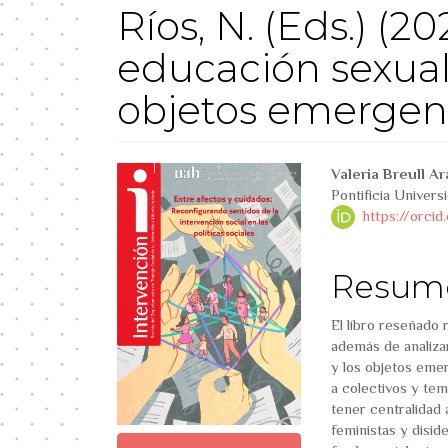
Ríos, N. (Eds.) (2
educación sexual:
objetos emergen
##plugins.themes.boo
##plug
Valeria Breull Ar
Pontificia Univers
https://orci
Resum
El libro reseñado 
además de analizar
y los objetos emer
a colectivos y te
tener centralidad 
feministas y disid