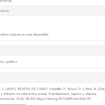
nsversal.
chivos:
datos todavía no está disponible.
ro, política
ns.themes.bootstrap3.articl
, V. (2025). RESEÑA DE LIBRO: Astudillo, P., Reyes, D. y Ríos, N. (Eds.
 y debates en educación sexual: Articulaciones, sujetos y objetos
tervención
,
15
(2), 98-101. https://doi.org/10.53689/int.v15i2.313