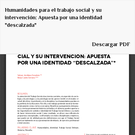
Volver
Humanidades para el trabajo social y su
a
intervención: Apuesta por una identidad
los
"descalzada"
detalles
del
artículo
Descargar
Descargar PDF