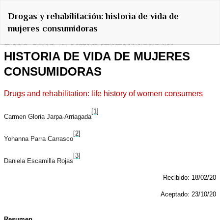
Volver
Drogas y rehabilitación: historia de vida de
a
mujeres consumidoras
los
detalles
del
artículo