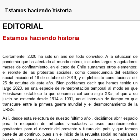
Volver
Estamos haciendo historia
a
los
detalles
del
artículo