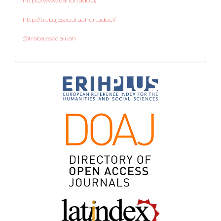
https://www.uahurtado.cl/
http://trabajosocial.uahurtado.cl/
@trabajosocialuah