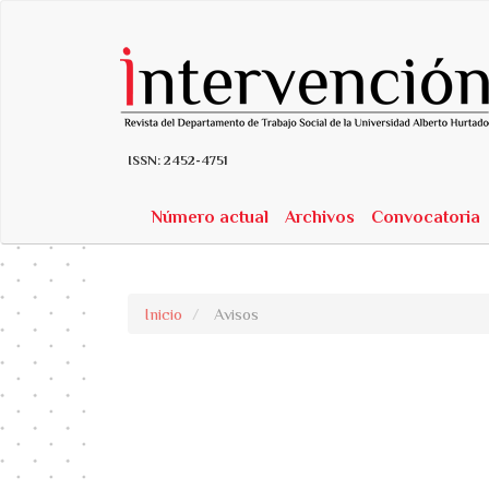
##plugins.themes.bootstrap3.accessible_menu.label##
##plugins.themes.bootstrap3.accessible_menu.main_navigatio
##plugins.themes.bootstrap3.accessible_menu.main_content##
##plugins.themes.bootstrap3.accessible_menu.sidebar##
ISSN:
2452-4751
Número actual
Archivos
Convocatoria
Inicio
Avisos