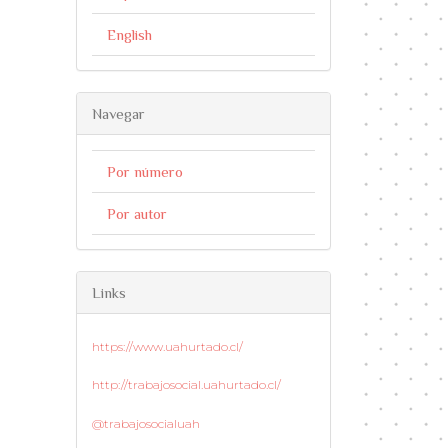
English
Navegar
Por número
Por autor
Links
https://www.uahurtado.cl/
http://trabajosocial.uahurtado.cl/
@trabajosocialuah