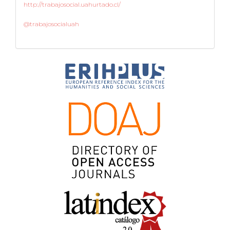
http://trabajosocial.uahurtado.cl/
@trabajosocialuah