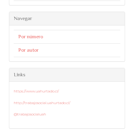
Navegar
Por número
Por autor
Links
https://www.uahurtado.cl/
http://trabajosocial.uahurtado.cl/
@trabajosocialuah