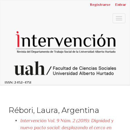
##plugins.themes.bootstrap3.accessible_menu.label##
Registrarse
Entrar
##plugins.themes.bootstrap3.accessible_menu.main_n
##plugins.themes.bootstrap3.accessible_menu.main_c
Togg
##plugins.themes.bootstrap3.accessible_menu.sidebar
navig
ISSN:
2452-4751
Rébori, Laura, Argentina
Intervención Vol. 9 Núm. 2 (2019): Dignidad y
nuevo pacto social: desplazando el cerco en