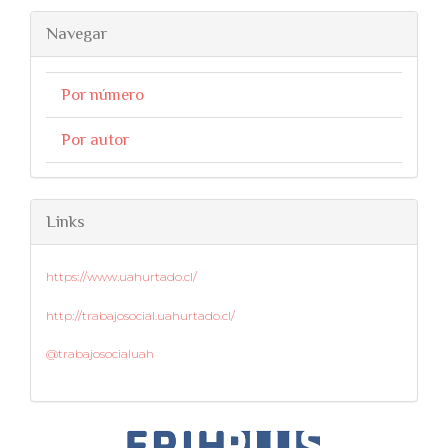
Navegar
Por número
Por autor
Links
https://www.uahurtado.cl/
http://trabajosocial.uahurtado.cl/
@trabajosocialuah