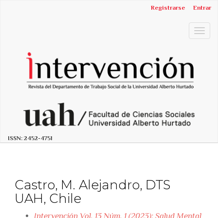
##plugins.themes.bootstrap3.accessible_menu.label##
Registrarse
Entrar
##plugins.themes.bootstrap3.accessible_menu.main_n
##plugins.themes.bootstrap3.accessible_menu.main_c
Togg
##plugins.themes.bootstrap3.accessible_menu.sidebar
navig
ISSN:
2452-4751
Castro, M. Alejandro, DTS
UAH, Chile
Intervención Vol. 13 Núm. 1 (2023): Salud Mental