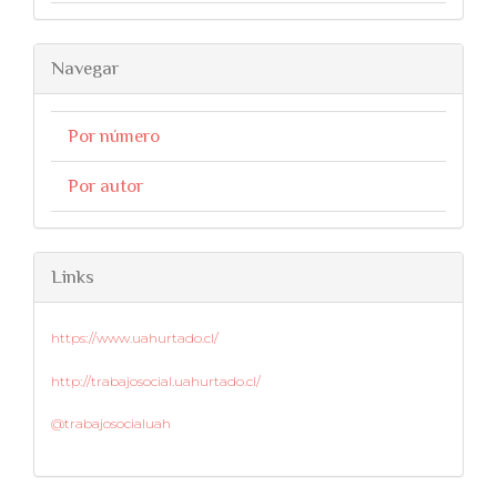
Navegar
Por número
Por autor
Links
https://www.uahurtado.cl/
http://trabajosocial.uahurtado.cl/
@trabajosocialuah