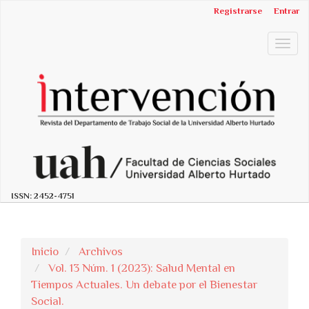
##plugins.themes.bootstrap3.accessible_menu.label##
Registrarse
Entrar
##plugins.themes.bootstrap3.accessible_menu.main_n
##plugins.themes.bootstrap3.accessible_menu.main_c
Togg
##plugins.themes.bootstrap3.accessible_menu.sidebar
navig
ISSN:
2452-4751
Inicio
Archivos
Vol. 13 Núm. 1 (2023): Salud Mental en
Tiempos Actuales. Un debate por el Bienestar
Social.