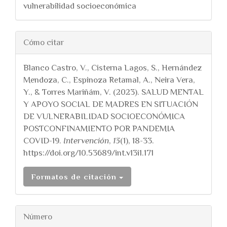
vulnerabilidad socioeconómica
##plugins.themes.bootstra
Cómo citar
Blanco Castro, V., Cisterna Lagos, S., Hernández
Mendoza, C., Espinoza Retamal, A., Neira Vera,
Y., & Torres Mariñám, V. (2023). SALUD MENTAL
Y APOYO SOCIAL DE MADRES EN SITUACIÓN
DE VULNERABILIDAD SOCIOECONÓMICA
POSTCONFINAMIENTO POR PANDEMIA
COVID-19.
Intervención
,
13
(1), 18-33.
https://doi.org/10.53689/int.v13i1.171
Formatos de citación
Número