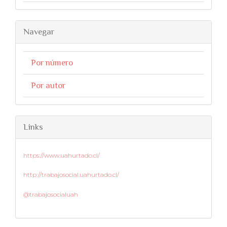
Navegar
Por número
Por autor
Links
https://www.uahurtado.cl/
http://trabajosocial.uahurtado.cl/
@trabajosocialuah