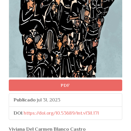
PDF
Publicado
jul 31, 2023
DOI
https://doi.org/10.53689/int.v13i1.171
##plugins.themes.bootstr
Viviana Del Carmen Blanco Castro