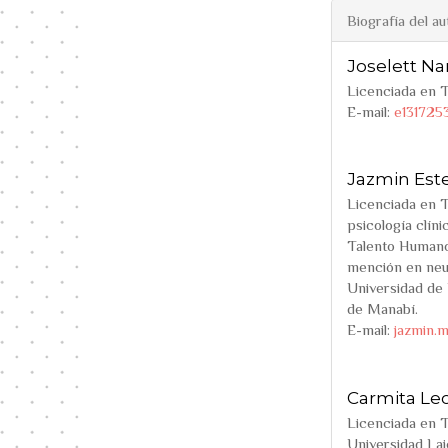
Biografía del au
Joselett N
Licenciada en T
E-mail:
e131725
Jazmin Este
Licenciada en T
psicología clín
Talento Humano,
mención en neur
Universidad de 
de Manabí.
E-mail:
jazmin.
Carmita Le
Licenciada en T
Universidad Lai