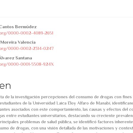
tstrap3.article.sidebar##
ins.themes.bootstrap3.artic
a Cantos Bermúdez
id.org/0000-0002-4089-2651
 Moreira Valencia
id.org/0000-0002-2314-0247
Álvarez Santana
id.org/0000-0001-5508-924X
en
enta de la investigación percepciones del consumo de drogas con fines
estudiantes de la Universidad Laica Eloy Alfaro de Manabí, identifican
antes asociados con este comportamiento, las causas y efectos del 
as entre estudiantes universitarios, destacando su creciente prevalen
incipales problemas de salud pública, se identificó factores inherent
sumo de drogas, con una visión detallada de las motivaciones y contex