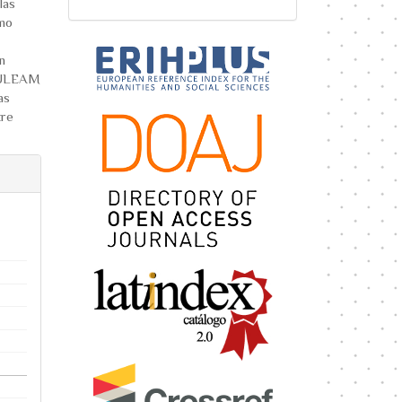
las
umo
n
a ULEAM
as
tre