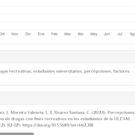
as recreativas, estudiantes universitarios, percepciones, factores
ns.themes.bootstrap3.articl
, J., Moreira Valencia, J., & Álvarez Santana, C. (2024). Percepciones
o de drogas con fines recreativos en los estudiantes de la ULEAM.
(2), 112-125. https://doi.org/10.53689/int.v14i2.218