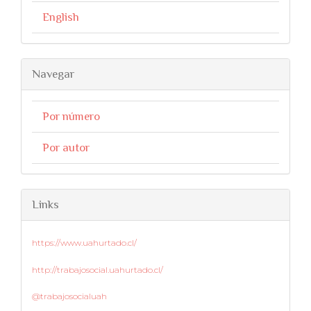
English
Navegar
Por número
Por autor
Links
https://www.uahurtado.cl/
http://trabajosocial.uahurtado.cl/
@trabajosocialuah