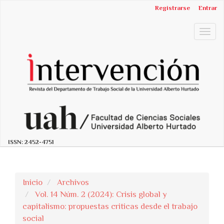
##plugins.themes.bootstrap3.accessible_menu.label##
Registrarse
Entrar
##plugins.themes.bootstrap3.accessible_menu.main_n
##plugins.themes.bootstrap3.accessible_menu.main_c
Togg
##plugins.themes.bootstrap3.accessible_menu.sidebar
navig
ISSN:
2452-4751
Inicio
Archivos
Vol. 14 Núm. 2 (2024): Crisis global y
capitalismo: propuestas criticas desde el trabajo
social