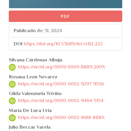
PDF
Publicado
dic 31, 2024
DOI
https://doi.org/10.53689/int.v14i2.222
##plugins.themes.bootstr
Silvana Cárdenas Albuja
https://orcid.org/0009-0009-8889-200X
Roxana Leon Nevarez
https://orcid.org/0000-0002-9297-9556
Gilda Valenzuela Triviño
https://orcid.org/0000-0002-9464-5154
María De Luca Uria
https://orcid.org/0000-0002-1688-888X
Julio Beccar Varela