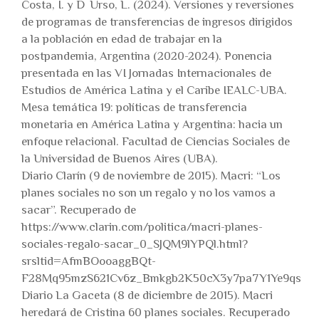
Costa, I. y D´ Urso, L. (2024). Versiones y reversiones
de programas de transferencias de ingresos dirigidos
a la población en edad de trabajar en la
postpandemia, Argentina (2020-2024). Ponencia
presentada en las VI Jornadas Internacionales de
Estudios de América Latina y el Caribe IEALC-UBA.
Mesa temática 19: políticas de transferencia
monetaria en América Latina y Argentina: hacia un
enfoque relacional. Facultad de Ciencias Sociales de
la Universidad de Buenos Aires (UBA).
Diario Clarín (9 de noviembre de 2015). Macri: “Los
planes sociales no son un regalo y no los vamos a
sacar”. Recuperado de
https://www.clarin.com/politica/macri-planes-
sociales-regalo-sacar_0_SJQM9lYPQl.html?
srsltid=AfmBOooaggBQt-
F28Mq95mzS621Cv6z_Bmkgb2K50cX3y7pa7Y1Ye9qs
Diario La Gaceta (8 de diciembre de 2015). Macri
heredará de Cristina 60 planes sociales. Recuperado