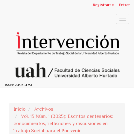
##plugins.themes.bootstrap3.accessible_menu.label##
Registrarse
Entrar
##plugins.themes.bootstrap3.accessible_menu.main_n
##plugins.themes.bootstrap3.accessible_menu.main_c
Togg
##plugins.themes.bootstrap3.accessible_menu.sidebar
navig
ISSN:
2452-4751
Inicio
Archivos
Vol. 15 Núm. 1 (2025): Escritos centenarios:
conocimientos, reflexiones y discusiones en
Trabajo Social para el Por-venir