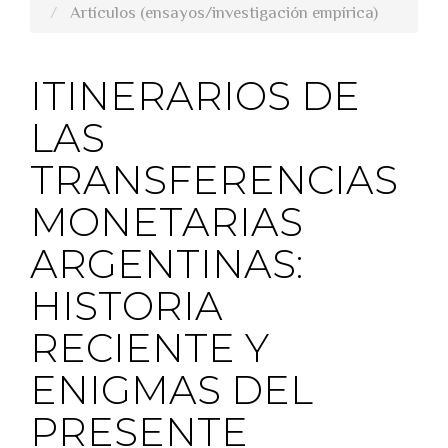
Artículos (ensayos/investigación empírica)
ITINERARIOS DE
LAS
TRANSFERENCIAS
MONETARIAS
ARGENTINAS:
HISTORIA
RECIENTE Y
ENIGMAS DEL
PRESENTE