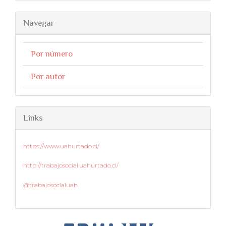
Navegar
Por número
Por autor
Links
https://www.uahurtado.cl/
http://trabajosocial.uahurtado.cl/
@trabajosocialuah