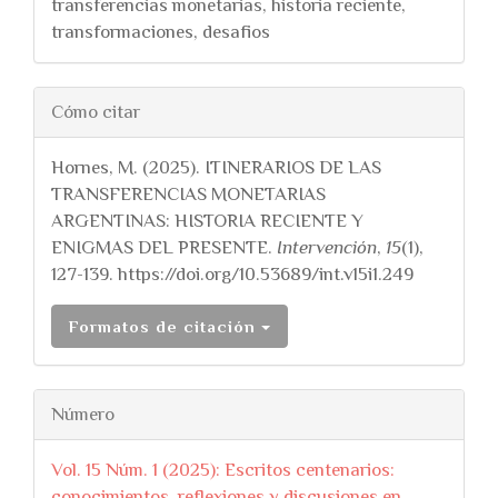
transferencias monetarias, historia reciente,
transformaciones, desafios
##plugins.themes.bootstra
Cómo citar
Hornes, M. (2025). ITINERARIOS DE LAS
TRANSFERENCIAS MONETARIAS
ARGENTINAS: HISTORIA RECIENTE Y
ENIGMAS DEL PRESENTE.
Intervención
,
15
(1),
127-139. https://doi.org/10.53689/int.v15i1.249
Formatos de citación
Número
Vol. 15 Núm. 1 (2025): Escritos centenarios:
conocimientos, reflexiones y discusiones en