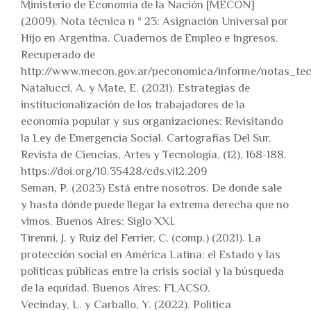
Ministerio de Economía de la Nación [MECON]
(2009). Nota técnica n º 23: Asignación Universal por
Hijo en Argentina. Cuadernos de Empleo e Ingresos.
Recuperado de
http://www.mecon.gov.ar/peconomica/informe/notas
Natalucci, A. y Mate, E. (2021). Estrategias de
institucionalización de los trabajadores de la
economía popular y sus organizaciones: Revisitando
la Ley de Emergencia Social. Cartografías Del Sur.
Revista de Ciencias, Artes y Tecnología, (12), 168-188.
https://doi.org/10.35428/cds.vi12.209
Seman, P. (2023) Está entre nosotros. De donde sale
y hasta dónde puede llegar la extrema derecha que no
vimos. Buenos Aires: Siglo XXI.
Tirenni, J. y Ruiz del Ferrier, C. (comp.) (2021). La
protección social en América Latina: el Estado y las
políticas públicas entre la crisis social y la búsqueda
de la equidad. Buenos Aires: FLACSO.
Vecinday, L. y Carballo, Y. (2022). Política