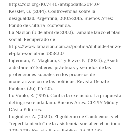
https://doi.org/10.7440/antipoda18.2014.04
Kessler, G. (2014). Controversias sobre la
desigualdad. Argentina, 2003-2013. Buenos Aires:
Fondo de Cultura Económica.
La Nación (3 de abril de 2002). Duhalde lanzó el plan
social. Recuperado de
https://www.lanacion.com.ar/politica/duhalde-lanzo-
el-plan-social-nid385820/
Lijterman, E., Maglioni, C. y Rizzo, N. (2023). ¿Asistir
a distancia? Saberes, prácticas y sentidos de las
protecciones sociales en los procesos de
monetarización de las políticas. Revista Debate
Público, (26), 115-123.
Lo Vuolo, R. (1995). Contra la exclusión. La propuesta
del ingreso ciudadano. Buenos Aires: CIEPP/ Miño y
Dávila Editores.
Logiudice, A. (2020). El gobierno de Cambiemos y el
“reperfilamiento” de la asistencia social en el período
2016-2019. Revista Plaza Pública, 23, 110-133.