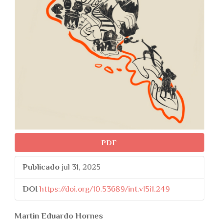
PDF
Publicado
jul 31, 2025
DOI
https://doi.org/10.53689/int.v15i1.249
##plugins.themes.bootstr
Martin Eduardo Hornes