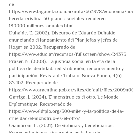
de
https://www.lagaceta.com.ar/nota/663978/economia/ma
hereda-cristina-60-planes-sociales-requieren-
180000-millones-anuales.html
Duhalde, E. (2002). Discurso de Eduardo Duhalde
anunciando el lanzamiento del Plan Jefas y Jefes de
Hogar en 2002. Recuperado de
https://www.educ.ar/recursos/fullscreen/show/24373
Fraser, N. (2008). La justicia social en la era de la
política de identidad: redistribución, reconocimiento y
participación. Revista de Trabajo. Nueva Época, 4(6),
83-102. Recuperado de
https://www.argentina.gob.ar/sites/default/files/2009n0
Garriga, J. (2024). El monstruo es el otro. Le Monde
Diplomatique. Recuperado de
https://www.eldiplo.org/300-milei-y-la-politica-de-la-
crueldad/el-monstruo-es-el-otro/
Giambroni, L. (2021). De víctimas y beneficiarios.
Representaciones y jerarquías en la Ley de