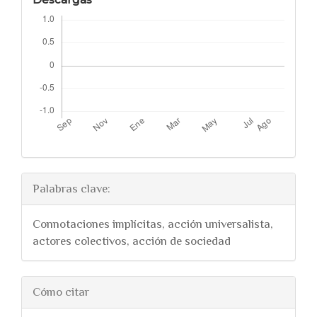
Palabras clave:
Connotaciones implícitas, acción universalista,
actores colectivos, acción de sociedad
##plugins.themes.bootstra
Cómo citar