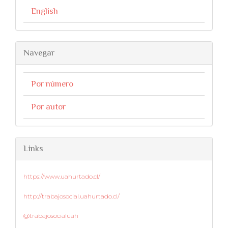
English
Navegar
Por número
Por autor
Links
https://www.uahurtado.cl/
http://trabajosocial.uahurtado.cl/
@trabajosocialuah