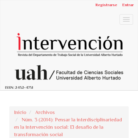
##plugins.themes.bootstrap3.accessible_menu.label##
Registrarse
Entrar
##plugins.themes.bootstrap3.accessible_menu.main_n
##plugins.themes.bootstrap3.accessible_menu.main_c
Togg
##plugins.themes.bootstrap3.accessible_menu.sidebar
navig
ISSN:
2452-4751
Inicio
Archivos
Núm. 3 (2014): Pensar la interdisciplinariedad
en la intervención social: El desafío de la
transformación social