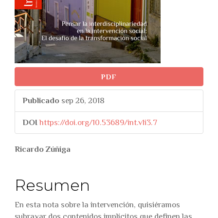
PDF
Publicado
sep 26, 2018
DOI
https://doi.org/10.53689/int.v1i3.7
##plugins.themes.bootstr
Ricardo Zúñiga
Resumen
En esta nota sobre la intervención, quisiéramos
subrayar dos contenidos implícitos que definen las