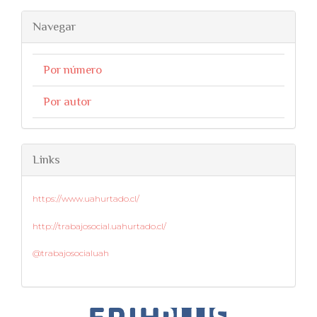
Navegar
Por número
Por autor
Links
https://www.uahurtado.cl/
http://trabajosocial.uahurtado.cl/
@trabajosocialuah