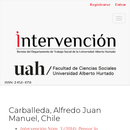
##plugins.themes.bootstrap3.accessible_menu.label##
Registrarse
Entrar
##plugins.themes.bootstrap3.accessible_menu.main_n
##plugins.themes.bootstrap3.accessible_menu.main_c
Togg
##plugins.themes.bootstrap3.accessible_menu.sidebar
navig
ISSN:
2452-4751
Carballeda, Alfredo Juan
Manuel, Chile
Intervención Núm. 3 (2014): Pensar la