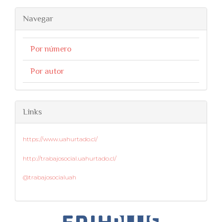
Navegar
Por número
Por autor
Links
https://www.uahurtado.cl/
http://trabajosocial.uahurtado.cl/
@trabajosocialuah