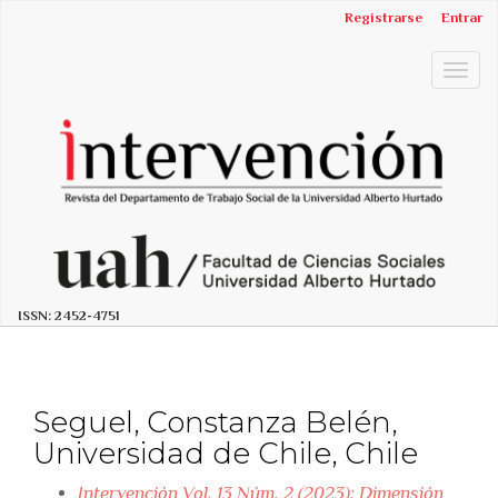
##plugins.themes.bootstrap3.accessible_menu.label##
Registrarse
Entrar
##plugins.themes.bootstrap3.accessible_menu.main_n
##plugins.themes.bootstrap3.accessible_menu.main_c
Togg
##plugins.themes.bootstrap3.accessible_menu.sidebar
navig
ISSN:
2452-4751
Seguel, Constanza Belén,
Universidad de Chile, Chile
Intervención Vol. 13 Núm. 2 (2023): Dimensión