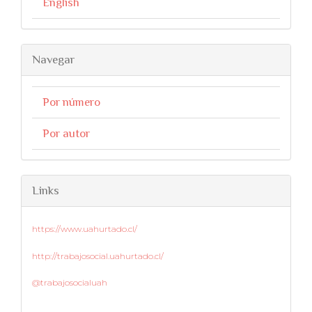
English
Navegar
Por número
Por autor
Links
https://www.uahurtado.cl/
http://trabajosocial.uahurtado.cl/
@trabajosocialuah