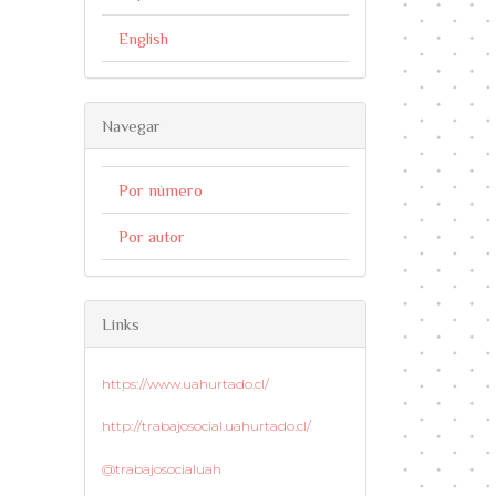
English
Navegar
Por número
Por autor
Links
https://www.uahurtado.cl/
http://trabajosocial.uahurtado.cl/
@trabajosocialuah