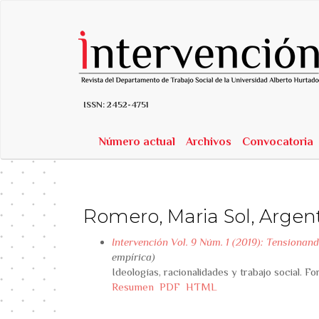
##plugins.themes.bootstrap3.accessible_menu.label##
##plugins.themes.bootstrap3.accessible_menu.main_navigatio
##plugins.themes.bootstrap3.accessible_menu.main_content##
##plugins.themes.bootstrap3.accessible_menu.sidebar##
ISSN:
2452-4751
Número actual
Archivos
Convocatoria
Romero, Maria Sol, Argen
Intervención Vol. 9 Núm. 1 (2019): Tensionand
empírica)
Ideologías, racionalidades y trabajo social. F
Resumen
PDF
HTML