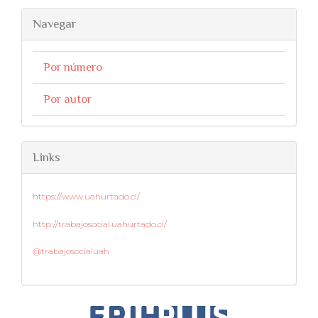
Navegar
Por número
Por autor
Links
https://www.uahurtado.cl/
http://trabajosocial.uahurtado.cl/
@trabajosocialuah