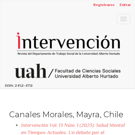
##plugins.themes.bootstrap3.accessible_menu.label##
Registrarse
Entrar
##plugins.themes.bootstrap3.accessible_menu.main_n
##plugins.themes.bootstrap3.accessible_menu.main_c
Togg
##plugins.themes.bootstrap3.accessible_menu.sidebar
navig
ISSN:
2452-4751
Canales Morales, Mayra, Chile
Intervención Vol. 13 Núm. 1 (2023): Salud Mental
en Tiempos Actuales. Un debate por el