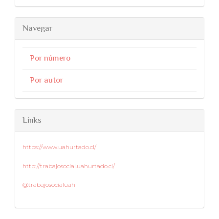
Navegar
Por número
Por autor
Links
https://www.uahurtado.cl/
http://trabajosocial.uahurtado.cl/
@trabajosocialuah