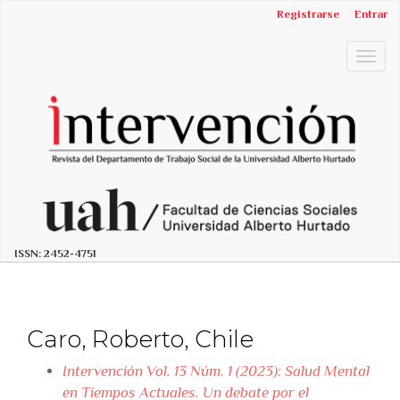
##plugins.themes.bootstrap3.accessible_menu.label##
Registrarse
Entrar
##plugins.themes.bootstrap3.accessible_menu.main_n
##plugins.themes.bootstrap3.accessible_menu.main_c
Togg
##plugins.themes.bootstrap3.accessible_menu.sidebar
navig
ISSN:
2452-4751
Caro, Roberto, Chile
Intervención Vol. 13 Núm. 1 (2023): Salud Mental
en Tiempos Actuales. Un debate por el