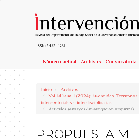
##plugins.themes.bootstrap3.accessible_menu.label##
##plugins.themes.bootstrap3.accessible_menu.main_navigatio
##plugins.themes.bootstrap3.accessible_menu.main_content##
##plugins.themes.bootstrap3.accessible_menu.sidebar##
ISSN:
2452-4751
Número actual
Archivos
Convocatoria
Inicio
Archivos
Vol. 14 Núm. 1 (2024): Juventudes, Territorios
intersectoriales e interdisciplinarias
Artículos (ensayos/investigación empírica)
PROPUESTA ME