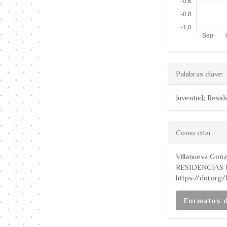
Palabras clave:
Juventud; Resi
##plugi
Cómo citar
Villanueva Go
RESIDENCIAS
https://doi.org/
Formatos 