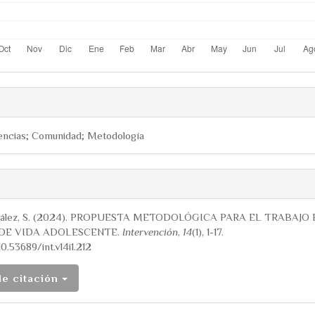
dencias; Comunidad; Metodología
ns.themes.bootstrap3.articl
nzález, S. (2024). PROPUESTA METODOLÓGICA PARA EL TRABAJO 
 DE VIDA ADOLESCENTE.
Intervención
,
14
(1), 1-17.
10.53689/int.v14i1.212
de citación