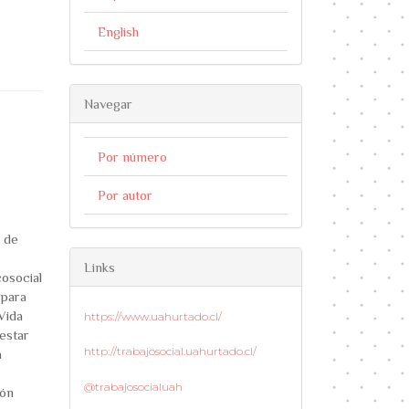
English
Navegar
le.main##
Por número
Por autor
 de
Links
cosocial
 para
Vida
https://www.uahurtado.cl/
estar
http://trabajosocial.uahurtado.cl/
a
@trabajosocialuah
ión