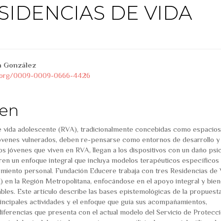
SIDENCIAS DE VIDA
tstrap3.article.sidebar##
ins.themes.bootstrap3.artic
a González
id.org/0009-0009-0666-4426
en
e vida adolescente (RVA), tradicionalmente concebidas como espacios
óvenes vulnerados, deben re-pensarse como entornos de desarrollo y
s jóvenes que viven en RVA, llegan a los dispositivos con un daño psi
ren un enfoque integral que incluya modelos terapéuticos específicos
imiento personal. Fundación Educere trabaja con tres Residencias de 
 en la Región Metropolitana, enfocándose en el apoyo integral y bien
bles. Este artículo describe las bases epistemológicas de la propuest
rincipales actividades y el enfoque que guía sus acompañamientos,
diferencias que presenta con el actual modelo del Servicio de Protecc