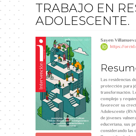
TRABAJO EN RE
ADOLESCENTE.
##plugins.themes.boo
##plug
Sayen Villanuev
https://orc
Resum
Las residencias d
protección para j
transformación. Lo
complejo y requie
favorecer su crec
Adolescente (RVA)
de jóvenes vulnera
educeriana, sus p
considerando las 