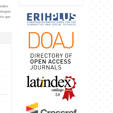
onales
ategias
ión que