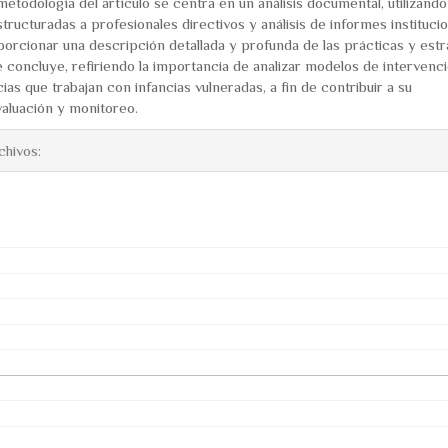
metodología del artículo se centra en un análisis documental, utilizando
tructuradas a profesionales directivos y análisis de informes instituci
orcionar una descripción detallada y profunda de las prácticas y estr
 concluye, refiriendo la importancia de analizar modelos de intervenc
ias que trabajan con infancias vulneradas, a fin de contribuir a su
valuación y monitoreo.
chivos: