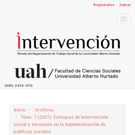
##plugins.themes.bootstrap3.accessible_menu.label##
Registrarse
Entrar
##plugins.themes.bootstrap3.accessible_menu.main_n
##plugins.themes.bootstrap3.accessible_menu.main_c
Togg
##plugins.themes.bootstrap3.accessible_menu.sidebar
navig
ISSN:
2452-4751
Inicio
Archivos
Núm. 7 (2017): Enfoques de intervención
social y tensiones en la implementación de
políticas sociales