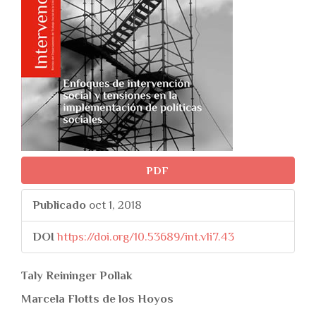
PDF
Publicado
oct 1, 2018
DOI
https://doi.org/10.53689/int.v1i7.43
##plugins.themes.bootstr
Taly Reininger Pollak
Marcela Flotts de los Hoyos