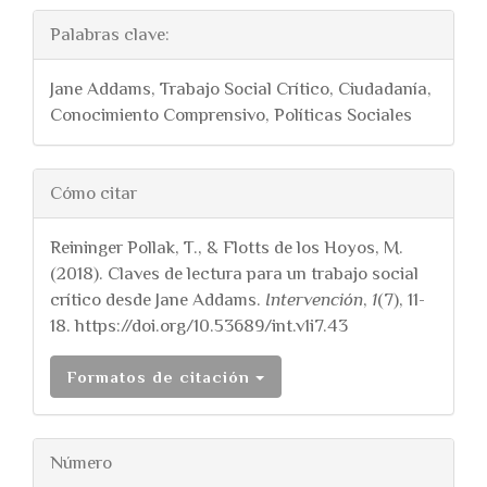
Palabras clave:
Jane Addams, Trabajo Social Crítico, Ciudadanía,
Conocimiento Comprensivo, Políticas Sociales
##plugins.themes.bootstra
Cómo citar
Reininger Pollak, T., & Flotts de los Hoyos, M.
(2018). Claves de lectura para un trabajo social
crítico desde Jane Addams.
Intervención
,
1
(7), 11-
18. https://doi.org/10.53689/int.v1i7.43
Formatos de citación
Número