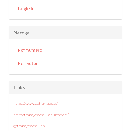
English
Navegar
Por número
Por autor
Links
https://www.uahurtado.cl/
http://trabajosocial.uahurtado.cl/
@trabajosocialuah