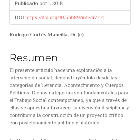
Publicado
oct 1, 2018
DOI
https://doi.org/10.53689/int.v1i7.44
##plugins.themes.bootstr
Rodrigo Cortés Mancilla, Dr (c)
Resumen
El presente artículo hace una exploración a la
intervención social, deconstruyéndola desde las
categorías de Herencia, Acontecimiento y Cuerpos
Políticos. Dichas categorías son fundamentales para
el Trabajo Social contemporáneo, ya que a través de
ellas se apuesta a favorecer la discusión disciplinar y
contribuir a la construcción de un proyecto crítico
con posicionamiento político e histórico.