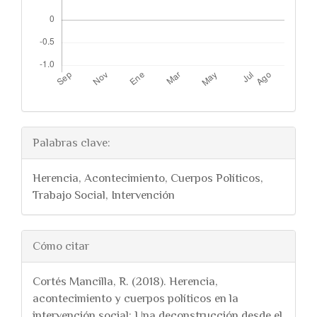
Palabras clave:
Herencia, Acontecimiento, Cuerpos Políticos,
Trabajo Social, Intervención
##plugins.themes.bootstra
Cómo citar
Cortés Mancilla, R. (2018). Herencia,
acontecimiento y cuerpos políticos en la
intervención social: Una deconstrucción desde el