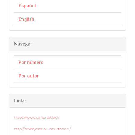
Español
English
Navegar
Por número
Por autor
Links
https://www.uahurtado.cl/
http://trabajosocial.uahurtado.cl/