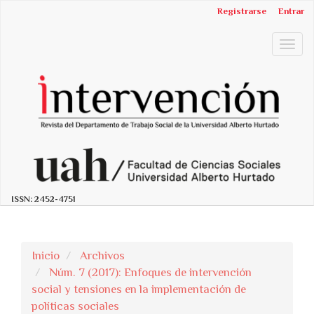
##plugins.themes.bootstrap3.accessible_menu.label##
Registrarse
Entrar
##plugins.themes.bootstrap3.accessible_menu.main_n
##plugins.themes.bootstrap3.accessible_menu.main_c
Togg
##plugins.themes.bootstrap3.accessible_menu.sidebar
navig
ISSN:
2452-4751
Inicio
Archivos
Núm. 7 (2017): Enfoques de intervención
social y tensiones en la implementación de
políticas sociales