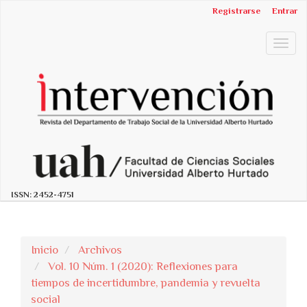
##plugins.themes.bootstrap3.accessible_menu.label##
Registrarse
Entrar
##plugins.themes.bootstrap3.accessible_menu.main_n
##plugins.themes.bootstrap3.accessible_menu.main_c
Togg
##plugins.themes.bootstrap3.accessible_menu.sidebar
navig
ISSN:
2452-4751
Inicio
Archivos
Vol. 10 Núm. 1 (2020): Reflexiones para
tiempos de incertidumbre, pandemia y revuelta
social