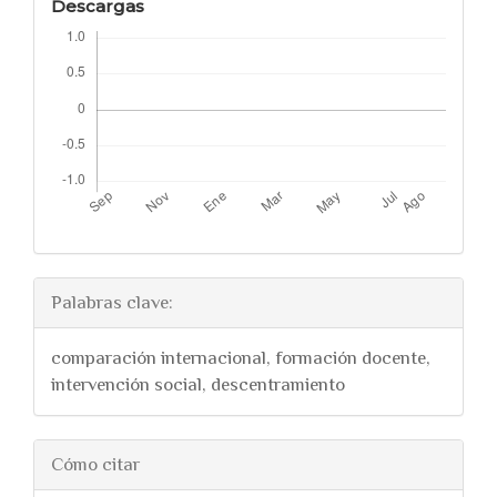
Descargas
Palabras clave:
comparación internacional, formación docente,
intervención social, descentramiento
##plugins.themes.bootstra
Cómo citar