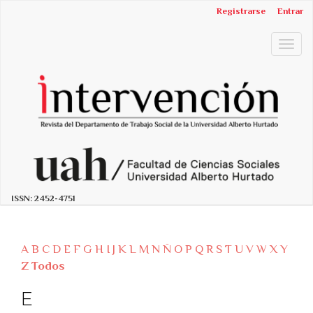
##plugins.themes.bootstrap3.accessible_menu.label##
Registrarse
Entrar
##plugins.themes.bootstrap3.accessible_menu.main_n
##plugins.themes.bootstrap3.accessible_menu.main_c
Togg
##plugins.themes.bootstrap3.accessible_menu.sidebar
navig
ISSN:
2452-4751
A
B
C
D
E
F
G
H
I
J
K
L
M
N
Ñ
O
P
Q
R
S
T
U
V
W
X
Y
Z
Todos
E