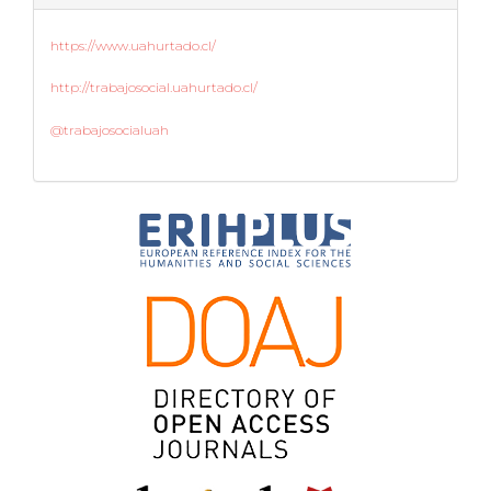
https://www.uahurtado.cl/
http://trabajosocial.uahurtado.cl/
@trabajosocialuah