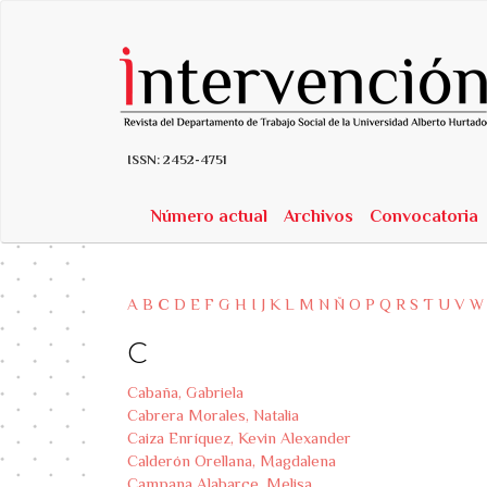
##plugins.themes.bootstrap3.accessible_menu.label##
##plugins.themes.bootstrap3.accessible_menu.main_navigatio
##plugins.themes.bootstrap3.accessible_menu.main_content##
##plugins.themes.bootstrap3.accessible_menu.sidebar##
ISSN:
2452-4751
Número actual
Archivos
Convocatoria
A
B
C
D
E
F
G
H
I
J
K
L
M
N
Ñ
O
P
Q
R
S
T
U
V
W
C
Cabaña, Gabriela
Cabrera Morales, Natalia
Caiza Enríquez, Kevin Alexander
Calderón Orellana, Magdalena
Campana Alabarce, Melisa