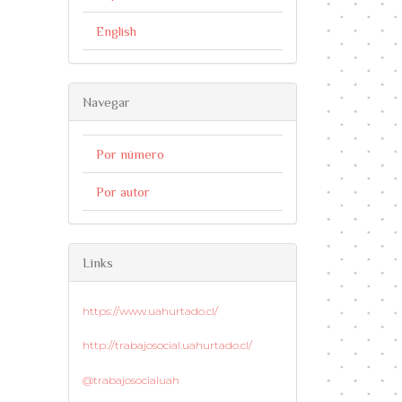
English
Navegar
Por número
Por autor
Links
https://www.uahurtado.cl/
http://trabajosocial.uahurtado.cl/
@trabajosocialuah