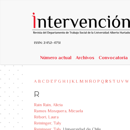
##plugins.themes.bootstrap3.accessible_menu.label##
##plugins.themes.bootstrap3.accessible_menu.main_navigatio
##plugins.themes.bootstrap3.accessible_menu.main_content##
##plugins.themes.bootstrap3.accessible_menu.sidebar##
ISSN:
2452-4751
Número actual
Archivos
Convocatoria
A
B
C
D
E
F
G
H
I
J
K
L
M
N
Ñ
O
P
Q
R
S
T
U
V
W
R
Rain Rain, Alicia
Ramos Mosquera, Micaela
Rébori, Laura
Reininger, Taly
Reininger, Taly
, Universidad de Chile