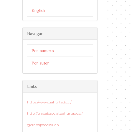
English
Navegar
Por número
Por autor
Links
https://www.uahurtado.cl/
http://trabajosocial.uahurtado.cl/
@trabajosocialuah