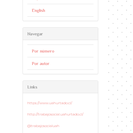
English
Navegar
Por número
Por autor
Links
https://www.uahurtado.cl/
http://trabajosocial.uahurtado.cl/
@trabajosocialuah