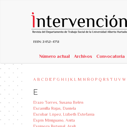
##plugins.themes.bootstrap3.accessible_menu.label##
##plugins.themes.bootstrap3.accessible_menu.main_navigatio
##plugins.themes.bootstrap3.accessible_menu.main_content##
##plugins.themes.bootstrap3.accessible_menu.sidebar##
ISSN:
2452-4751
Número actual
Archivos
Convocatoria
A
B
C
D
E
F
G
H
I
J
K
L
M
N
Ñ
O
P
Q
R
S
T
U
V
W
E
Erazo Torres, Susana Belén
Escamilla Rojas, Daniela
Escobar López, Lizbeth Estefanía
Espín Miniguano, Anita
Espinoza Retamal, Areli