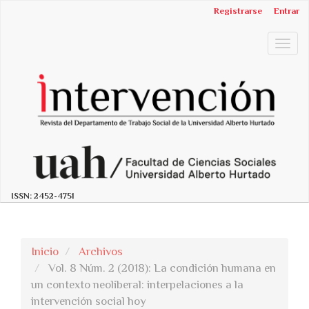
##plugins.themes.bootstrap3.accessible_menu.label##
Registrarse
Entrar
##plugins.themes.bootstrap3.accessible_menu.main_n
##plugins.themes.bootstrap3.accessible_menu.main_c
Togg
##plugins.themes.bootstrap3.accessible_menu.sidebar
navig
ISSN:
2452-4751
Inicio
Archivos
Vol. 8 Núm. 2 (2018): La condición humana en
un contexto neoliberal: interpelaciones a la
intervención social hoy